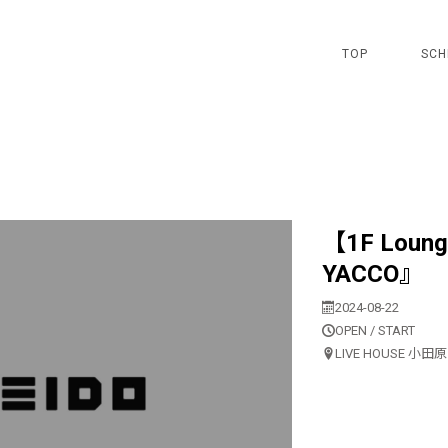
TOP
SCH
【1F Lo
YACCO』
2024-08-22
OPEN / START
LIVE HOUSE 小