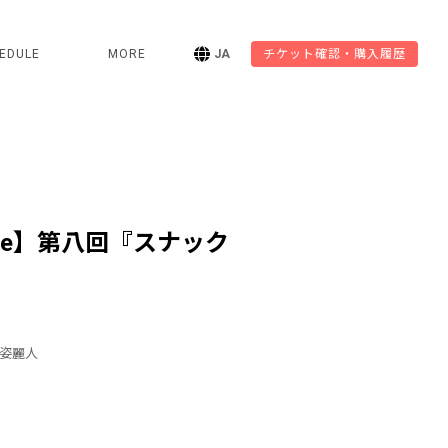
EDULE
MORE
JA
チケット確認・購入履歴
unge】第八回『スナック
田原姿麗人